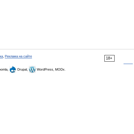
ка
,
Реклама на сайте
18+
omla,
Drupal,
WordPress, MODx.