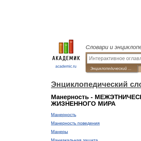
Словари и энциклоп
academic.ru
Энциклопедический словарь по психологии и педагогике
Энциклопедический сло
Манерность - МЕЖЭТНИЧЕ
ЖИЗНЕННОГО МИРА
Манерность
Манерность поведения
Манеры
Маниакальная защита