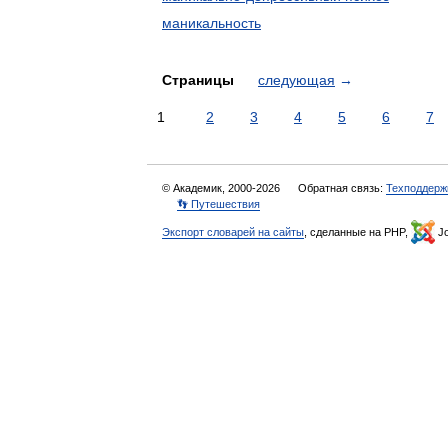
маникальность
Страницы
следующая
→
1
2
3
4
5
6
7
© Академик, 2000-2026
Обратная связь:
Техподдерж
👣 Путешествия
Экспорт словарей на сайты
, сделанные на PHP,
Jo