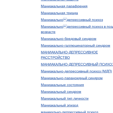
Маниакальная парафрения
Маниакальная триада
Маниакальнодепрессивный психоз
Маниакальнодепрессивный психоз в по
возрасте
Маниакально-бредовый синдром
Маниакально-галлюцинаторный синдром
МАНИАКАЛЬНО-ДЕПРЕССИВНОЕ
РАССТРОЙСТВО
МАНИАКАЛЬНО-ДЕПРЕССИВНЫЙ ПСИХО
Маниакально-депрессивный психоз (МДП)
Маниакально-параноидный синдром
Маниакальные состояния
Маниакальный синдром
Маниакальный тип личности
Маниакальный эпизод
маникально-депрессивный психоз